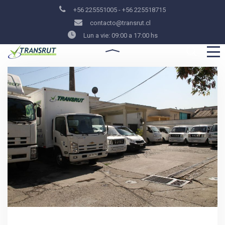
+56 225551005 - +56 225518715
contacto@transrut.cl
Lun a vie: 09:00 a 17:00 hs