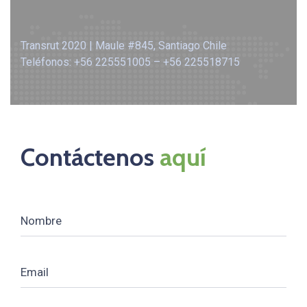
Transrut 2020 | Maule #845, Santiago Chile
Teléfonos: +56 225551005 – +56 225518715
Contáctenos
aquí